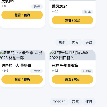
大侦探9
乘风2024
⭐ 8.5
第9季
⭐ 6.5
第5季
想看 / 预约
想看 / 预约
热血
恋爱
奇幻
进击的巨人 最终季
死神 千年血战篇
⭐ 9.6
⭐ 9.3
已完结
已完结
想看 / 预约
想看 / 预约
TOP250
获奖
怀旧