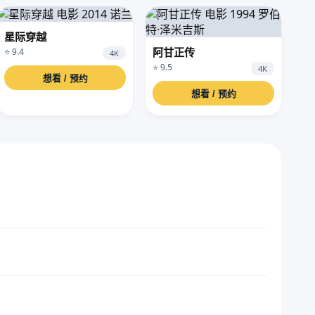
星际穿越
阿甘正传
⭐ 9.4
4K
⭐ 9.5
4K
想看 / 预约
想看 / 预约