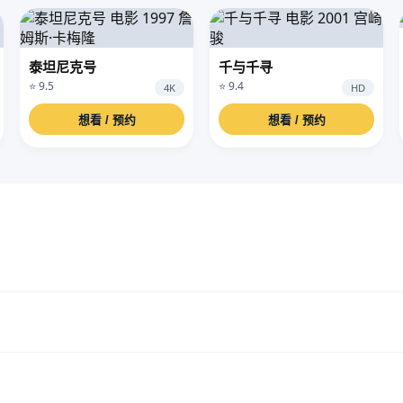
泰坦尼克号
千与千寻
⭐ 9.5
⭐ 9.4
4K
HD
想看 / 预约
想看 / 预约