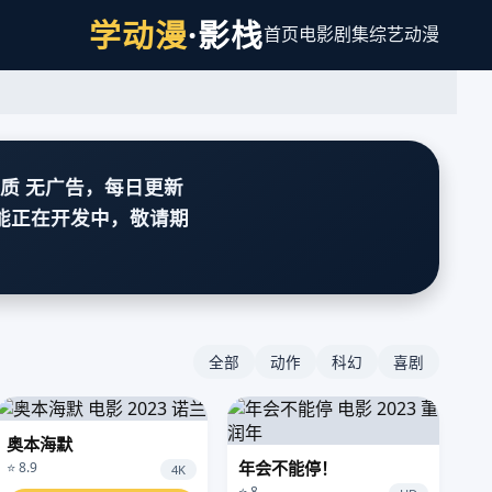
学动漫
·影栈
首页
电影
剧集
综艺
动漫
质
无广告，
每日更新
能正在开发中，敬请期
全部
动作
科幻
喜剧
奥本海默
年会不能停！
⭐ 8.9
4K
⭐ 8